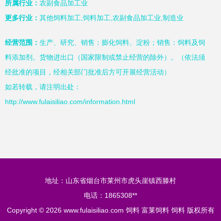
所属行业：
农副食品加工业
更多行业：
其他饲料加工,饲料加工,农副食品加工业,制造业
经营范围：
生产、研究、销售：膨化饲料、淀粉；销售：饲料及饲
料添加剂。货物进出口（国家限制或禁止经营的除外）。（依法须
经批准的项目，经相关部门批准后方可开展经营活动）
如若转载，请注明出处：
http://www.fulaisiliao.com/information.html
地址：山东省烟台市莱州市虎头崖镇西滕村
电话：1865308**
Copyright © 2026
www.fulaisiliao.com
饲料
富莱饲料
饲料
版权所有